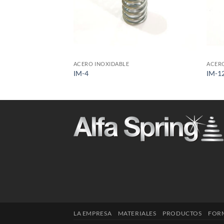
+
+
ACERO INOXIDABLE
ACERO
IM-4
IM-1
LA EMPRESA
MATERIALES
PRODUCTOS
FORM