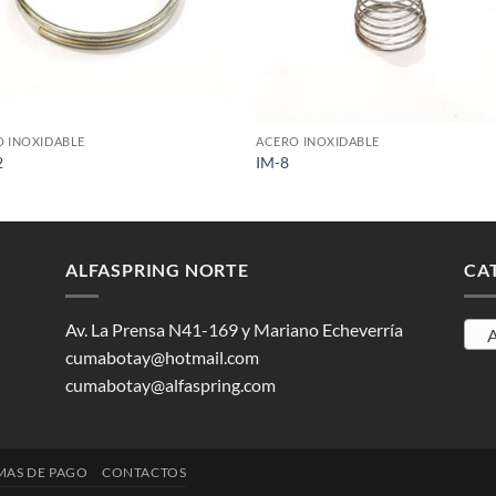
+
 INOXIDABLE
ACERO INOXIDABLE
2
IM-8
ALFASPRING NORTE
CA
Av. La Prensa N41-169 y Mariano Echeverría
A
cumabotay@hotmail.com
cumabotay@alfaspring.com
AS DE PAGO
CONTACTOS