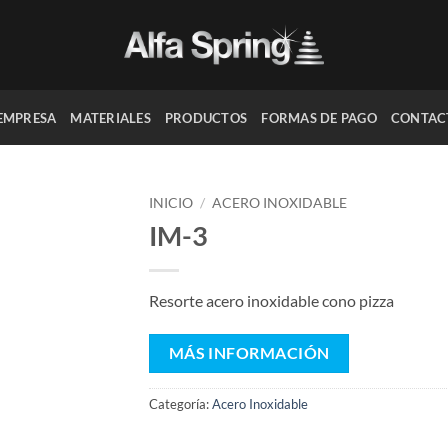
EMPRESA
MATERIALES
PRODUCTOS
FORMAS DE PAGO
CONTAC
INICIO
/
ACERO INOXIDABLE
IM-3
Añadir
a la
lista
Resorte acero inoxidable cono pizza
de
deseos
MÁS INFORMACIÓN
Categoría:
Acero Inoxidable