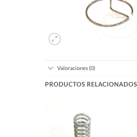
Valoraciones (0)
PRODUCTOS RELACIONADO
Añadir
Añadir
a la
a la
lista de
lista de
deseos
deseos