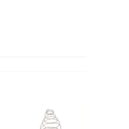
dir
Añadir
la
a la
a de
lista de
eos
deseos