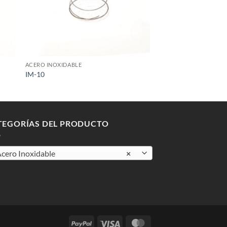
+
ACERO INOXIDABLE
IM-10
TEGORÍAS DEL PRODUCTO
cero Inoxidable
×
PayPal
Visa
MasterCard