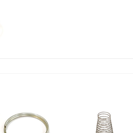
S
Añadir
Aña
a la
a 
lista de
list
deseos
des