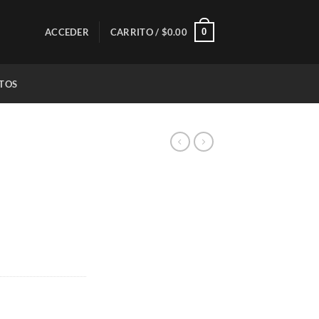
0
ACCEDER
CARRITO /
$
0.00
TOS