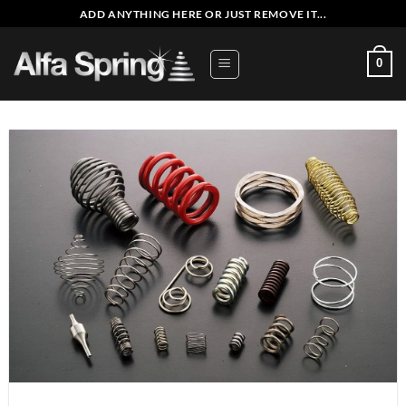
Saltar
ADD ANYTHING HERE OR JUST REMOVE IT...
al
contenido
0