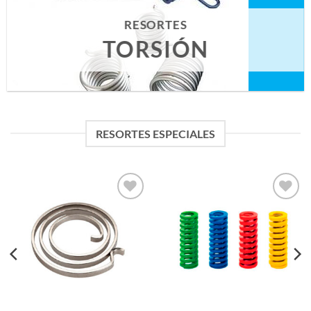
RESORTES
TORSIÓN
RESORTES ESPECIALES
Añadir
Añadir
a la
a la
lista
lista
de
de
deseos
deseos