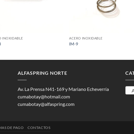
+
 INOXIDABLE
ACERO INOXIDABLE
3
IM-9
ALFASPRING NORTE
CA
Av. La Prensa N41-169 y Mariano Echeverría
A
cumabotay@hotmail.com
cumabotay@alfaspring.com
AS DE PAGO
CONTACTOS