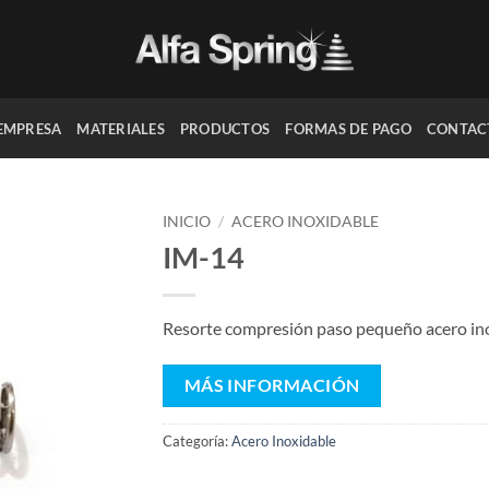
EMPRESA
MATERIALES
PRODUCTOS
FORMAS DE PAGO
CONTAC
INICIO
/
ACERO INOXIDABLE
IM-14
Añadir
a la
lista
Resorte compresión paso pequeño acero in
de
deseos
MÁS INFORMACIÓN
Categoría:
Acero Inoxidable