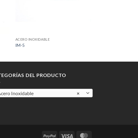
+
ACERO INOXIDABLE
IM-5
TEGORÍAS DEL PRODUCTO
cero Inoxidable
×
PayPal
Visa
MasterCard