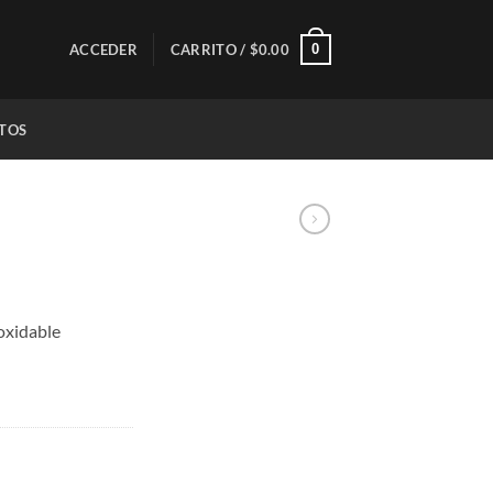
0
ACCEDER
CARRITO /
$
0.00
TOS
oxidable