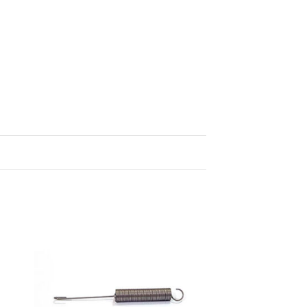
dir
Añadir
la
a la
a de
lista de
eos
deseos