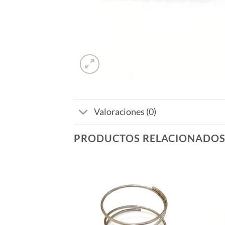
Valoraciones (0)
PRODUCTOS RELACIONADO
Añadir
Añadir
a la
a la
lista de
lista de
deseos
deseos