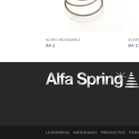
+
+
ACERO INOXIDABLE
ACERO
IM-2
IM-1
LA EMPRESA
MATERIALES
PRODUCTOS
FORM