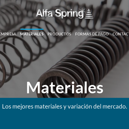
EMPRESA
MATERIALES
PRODUCTOS
FORMAS DE PAGO
CONTAC
Materiales
Los mejores materiales y variación del mercado.