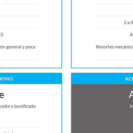
2 a 
ES
A
ón general y poca
Resortes mecánicos
RBONO
AC
e
ceite y bonificado
A