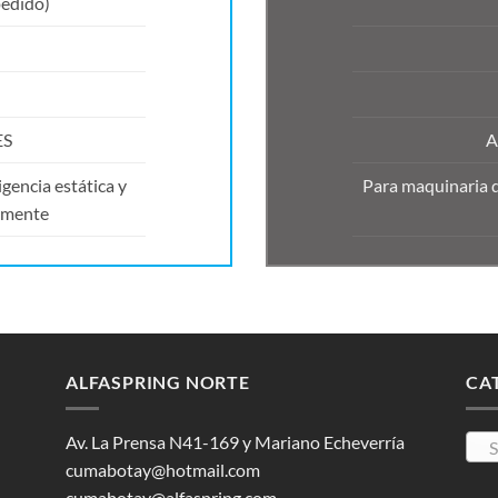
edido)
ES
A
gencia estática y
Para maquinaria d
amente
ALFASPRING NORTE
CA
Av. La Prensa N41-169 y Mariano Echeverría
S
cumabotay@hotmail.com
cumabotay@alfaspring.com