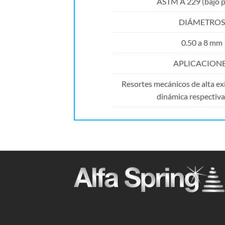
ASTM A 229 (bajo p
DIÁMETROS
0.50 a 8 mm
APLICACION
Resortes mecánicos de alta exi
dinámica respectiv