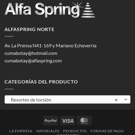
ALFASPRING NORTE
Av. La Prensa N41-169 y Mariano Echeverría
cumabotay@hotmail.com
cumabotay@alfaspring.com
CATEGORÍAS DEL PRODUCTO
Resortes de torsión
×
PayPal
Visa
MasterCard
LA EMPRESA
MATERIALES
PRODUCTOS
FORMAS DE PAGO