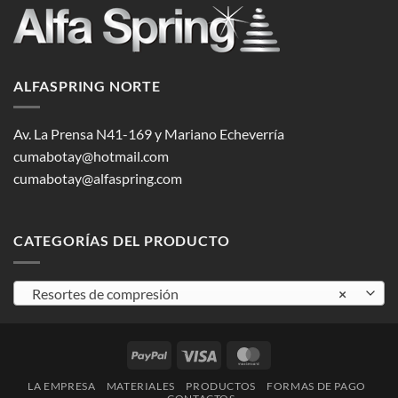
ALFASPRING NORTE
Av. La Prensa N41-169 y Mariano Echeverría
cumabotay@hotmail.com
cumabotay@alfaspring.com
CATEGORÍAS DEL PRODUCTO
Resortes de compresión
×
PayPal
Visa
MasterCard
LA EMPRESA
MATERIALES
PRODUCTOS
FORMAS DE PAGO