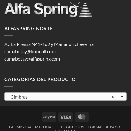
ALFASPRING NORTE
Av. La Prensa N41-169 y Mariano Echeverría
cumabotay@hotmail.com
cumabotay@alfaspring.com
CATEGORÍAS DEL PRODUCTO
Cimbras
×
PayPal
Visa
MasterCard
LA EMPRESA
MATERIALES
PRODUCTOS
FORMAS DE PAGO