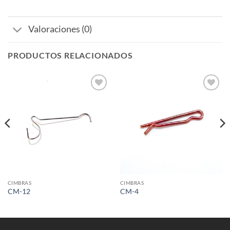
Valoraciones (0)
PRODUCTOS RELACIONADOS
Añadir
Añadir
a la
a la
lista de
lista de
deseos
deseos
CIMBRAS
CIMBRAS
CM-12
CM-4