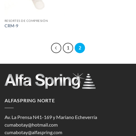
RESORTES DE COMPRESIÓN
CRM-9
1
2
ALFASPRING NORTE
Av. La Prensa N41-169 y Mariano Echeverría
cumabotay@hotmail.com
cumabotay@alfaspring.com