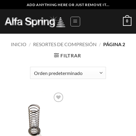
Saltar
ADD ANYTHING HERE OR JUST REMOVE IT...
al
contenido
0
INICIO
/
RESORTES DE COMPRESIÓN
/
PÁGINA 2
FILTRAR
Añadir
a la
lista de
deseos